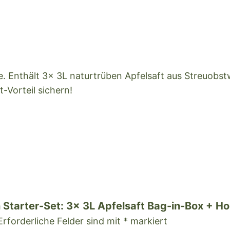
i
l
i
e
n
S
lie. Enthält 3x 3L naturtrüben Apfelsaft aus Streuob
t
Vorteil sichern!
a
r
t
e
r
-
S
e
n Starter-Set: 3x 3L Apfelsaft Bag-in-Box + H
t
Erforderliche Felder sind mit
*
markiert