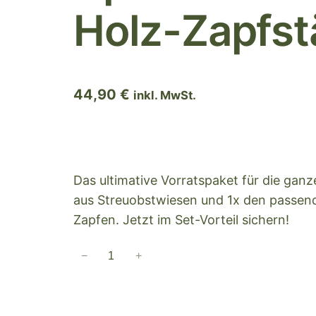
Holz-Zapfst
44,90
€
inkl. MwSt.
Das ultimative Vorratspaket für die ganz
aus Streuobstwiesen und 1x den passe
Zapfen. Jetzt im Set-Vorteil sichern!
−
+
F
a
m