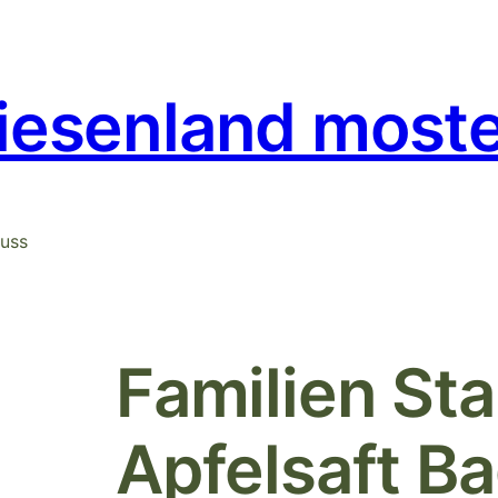
iesenland moste
nuss
Familien Sta
Apfelsaft B