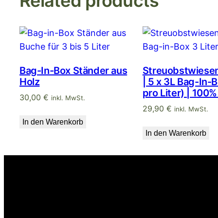
Related products
Bag-In-Box Ständer aus
Streuobstwiesen
Holz
| 5 x 3L Bag-In-
pro Liter) | 100%
30,00
€
inkl. MwSt.
29,90
€
inkl. MwSt.
In den Warenkorb
In den Warenkorb