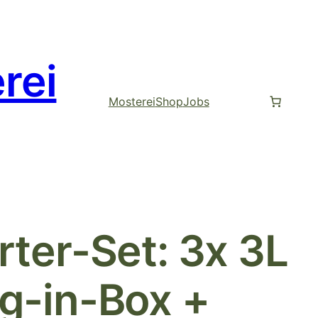
rei
Mosterei
Shop
Jobs
rter-Set: 3x 3L
ag-in-Box +